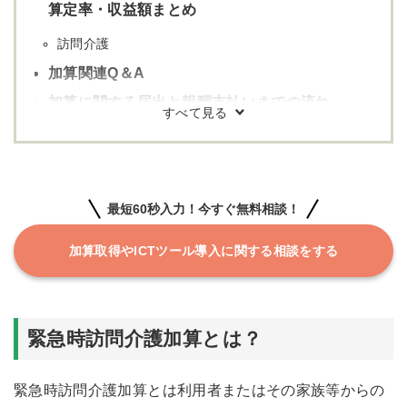
算定率・収益額まとめ
訪問介護
加算関連Q＆A
加算に関する届出と報酬支払いまでの流れ
1.加算要件の確認と適合
2.届出先と書類及び申請期限の確認
3.介護給付費算定に係る体制等(加算)に関する届出の
最短60秒入力！今すぐ無料相談！
書類に記入し申請
加算取得やICTツール導入に関する相談をする
4.算定開始
5.介護報酬請求
加算請求に役立つツールは「介護ソフト」
緊急時訪問介護加算とは？
「LIFE」対応介護ソフト8選！
１.キャンビルネオとブルーオーシャンノートの連携
緊急時訪問介護加算とは利用者またはその家族等からの
で対応可