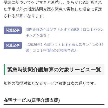
要請に基づいてケアマネと連携し、あらかじめ計画され
２.ほのぼのNEXT
た予定以外の指定訪問介護を緊急で実施した場合に算定
３.ワイズマンシステムSP
される加算になります。
４.ケアカルテ
訪問介護の介護ソフトおすすめ9選！口コミやラン
５.ファーストケア
キングを発表！
６.ケア樹
【2026年】介護ソフトおすすめ人気ランキング32
７.カイポケ
選｜口コミ評価順の比較表で選ぶ
8.介舟ファミリー
「LIFE」活用状況
緊急時訪問介護加算の対象サービス一覧
加算の取得対象となるサービス種別は次の通りです。
在宅サービス(居宅介護支援)