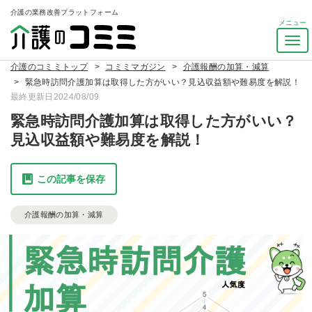
介護の業務改善プラットフォーム
ナ
ビ
介護のコミミトップ
コミミマガジン
介護報酬の加算・減算
ゲ
緊急時訪問介護加算は取得した方がいい？見込収益額や難易度を解説！
ー
最終更新日2024/08/09
シ
ョ
緊急時訪問介護加算は取得した方がいい？
ン
見込収益額や難易度を解説！
を
ト
グ
この記事を保存
ル
介護報酬の加算・減算