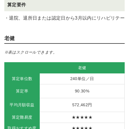
算定要件
・退院、退所日または認定日から3月以内にリハビリテー
老健
※表はスクロールできます。
老健
算定単位数
240単位／日
算定率
90.30%
平均月額収益
572,462円
算定難易度
★★★★★
取得おすすめ度
★★★★★