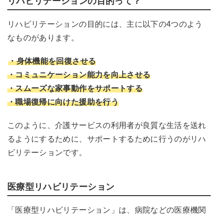
リハビリテーションの目的って？
「LIFE」対応介護ソフト8選！
リハビリテーションの目的には、主に以下の4つのよう
１.キャンビルネオとブルーオーシャンノートの連携
なものがあります。
で対応可
２.ほのぼのNEXT
・身体機能を回復させる
・コミュニケーション能力を向上させる
３.ワイズマンシステムSP
・スムーズな家事動作をサポートする
４.ケアカルテ
・職場復帰に向けた援助を行う
５.ファーストケア
このように、介護サービスの利用者が良質な生活を送れ
６.ケア樹
るようにするために、サポートするために行うのがリハ
７.カイポケ
ビリテーションです。
8.介舟ファミリー
「LIFE」活用状況
医療型リハビリテーション
「医療型リハビリテーション」は、病院などの医療機関