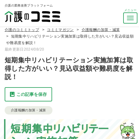
介護の業務改善プラットフォーム
ナ
ビ
介護のコミミトップ
コミミマガジン
介護報酬の加算・減算
ゲ
短期集中リハビリテーション実施加算は取得した方がいい？見込収益額
ー
や難易度を解説！
シ
最終更新日2024/08/20
ョ
ン
短期集中リハビリテーション実施加算は取
を
得した方がいい？見込収益額や難易度を解
ト
説！
グ
ル
この記事を保存
介護報酬の加算・減算