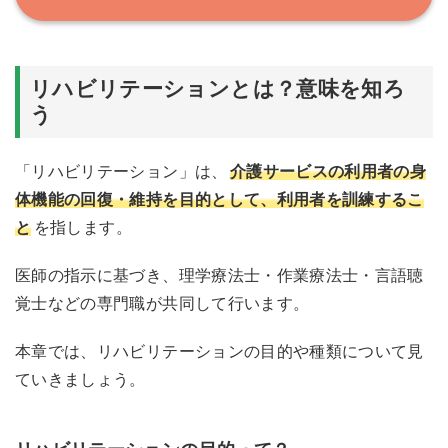
老健
2024年度介護報酬改定における変更点
対象サービス事業所
リハビリテーションとは？意味を知ろ
算定単位数
う
算定要件
「リハビリテーション」は、
介護サービスの利用者の身
加算関連Q＆A
体機能の回復・維持を目的として、利用者を訓練するこ
加算に関する届出と報酬支払いまでの流れ
と
を指します。
1.加算要件の確認と適合
医師の指示に基づき、理学療法士・作業療法士・言語聴
2.届出先と書類及び申請期限の確認
覚士などの専門職が共同して行います。
3.介護給付費算定に係る体制等(加算)に関する届出の
書類に記入し申請
本章では、リハビリテーションの目的や種類について見
4.算定開始
ていきましょう。
5.介護報酬請求
加算請求に役立つツールは「介護ソフト」