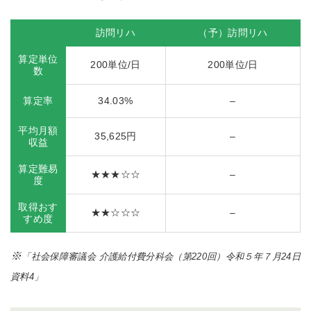
訪問リハ
（予）訪問リハ
算定単位
200単位/日
200単位/日
数
算定率
34.03%
–
平均月額
35,625円
–
収益
算定難易
★★★☆☆
–
度
取得おす
★★☆☆☆
–
すめ度
※
「社会保障審議会 介護給付費分科会（第220回）令和５年７月24日
資料4」