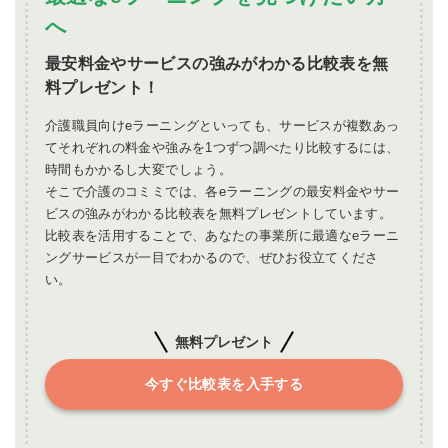
へ
年間計画のサンプル（簡易）
研修の質を上げる評価指標（受講率だけで終わ
最安料金やサービスの強みがわかる比較表を無
らせない）
料プレゼント！
定量指標（例）
介護職員向けeラーニングといっても、サービスが複数あっ
てそれぞれの料金や強みを1つずつ調べたり比較するには、
定性指標（例）
時間もかかるし大変でしょう。
30日アクションプランと次の一手
そこで介護のコミミでは、各eラーニングの最安料金やサー
ビスの強みがわかる比較表を無料プレゼントしています。
よくある質問（FAQ）
比較表を活用することで、あなたの事業所に最適なeラーニ
Q. 「介護 勉強」では個人向け情報が多いのに、管理
ングサービスが一目でわかるので、ぜひお役立てくださ
者向けで問題ないですか？
い。
Q. 研修方式はどれか1つに統一すべきですか？
無料プレゼント
Q. eラーニング比較は何から見ればよいですか？
まとめ
今すぐ比較表を入手する