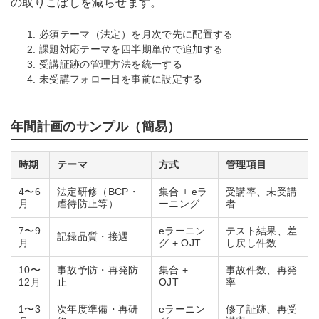
の取りこぼしを減らせます。
必須テーマ（法定）を月次で先に配置する
課題対応テーマを四半期単位で追加する
受講証跡の管理方法を統一する
未受講フォロー日を事前に設定する
年間計画のサンプル（簡易）
時期
テーマ
方式
管理項目
4〜6
法定研修（BCP・
集合 + eラ
受講率、未受講
月
虐待防止等）
ーニング
者
7〜9
eラーニン
テスト結果、差
記録品質・接遇
月
グ + OJT
し戻し件数
10〜
事故予防・再発防
集合 +
事故件数、再発
12月
止
OJT
率
1〜3
次年度準備・再研
eラーニン
修了証跡、再受