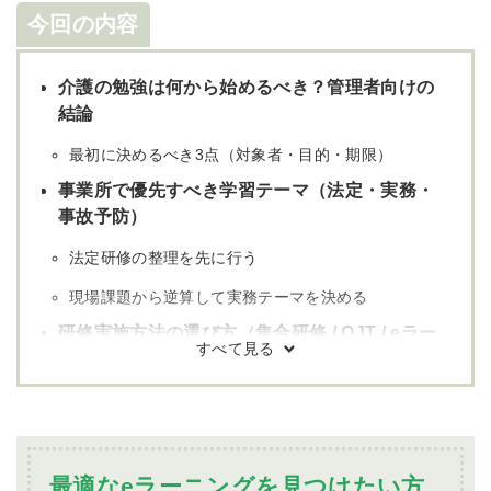
今回の内容
介護の勉強は何から始めるべき？管理者向けの
結論
最初に決めるべき3点（対象者・目的・期限）
事業所で優先すべき学習テーマ（法定・実務・
事故予防）
法定研修の整理を先に行う
現場課題から逆算して実務テーマを決める
研修実施方法の選び方（集合研修 / OJT / eラー
ニング）
方式別の使い分け
eラーニング導入前に確認する3項目
失敗しない年間研修計画の作り方（テンプレ）
最適なeラーニングを見つけたい方