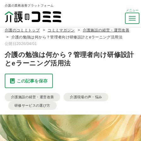
介護の業務改善プラットフォーム
ナ
ビ
介護のコミミトップ
コミミマガジン
介護施設の経営・運営改善
ゲ
介護の勉強は何から？管理者向け研修設計とeラーニング活用法
ー
公開日2026/04/01
シ
ョ
介護の勉強は何から？管理者向け研修設計
ン
とeラーニング活用法
を
ト
グ
この記事を保存
ル
介護施設の経営・運営改善
介護現場の声・悩み
研修サービスの選び方