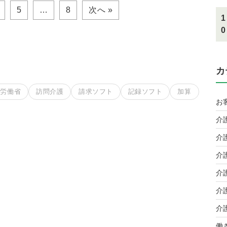
5
…
8
次へ »
1
0
カ
生労働省
訪問介護
請求ソフト
記録ソフト
加算
お
介
介
介
介
介
介
働