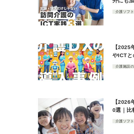
外にも
介護ソフト
【202
やICT
介護施設
【202
0選｜比
介護ソフト