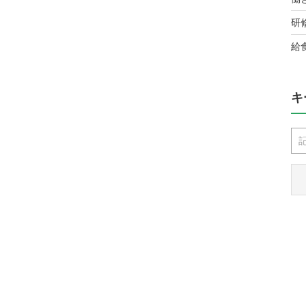
研
給
キ