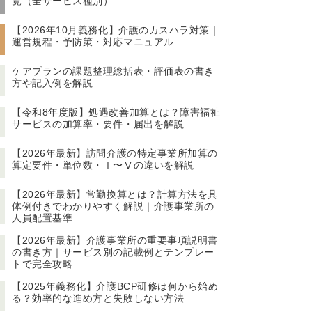
覧（全サービス種別）
【2026年10月義務化】介護のカスハラ対策｜
運営規程・予防策・対応マニュアル
ケアプランの課題整理総括表・評価表の書き
方や記入例を解説
【令和8年度版】処遇改善加算とは？障害福祉
サービスの加算率・要件・届出を解説
【2026年最新】訪問介護の特定事業所加算の
算定要件・単位数・Ⅰ〜Ⅴの違いを解説
【2026年最新】常勤換算とは？計算方法を具
体例付きでわかりやすく解説｜介護事業所の
人員配置基準
【2026年最新】介護事業所の重要事項説明書
の書き方｜サービス別の記載例とテンプレー
トで完全攻略
【2025年義務化】介護BCP研修は何から始め
る？効率的な進め方と失敗しない方法