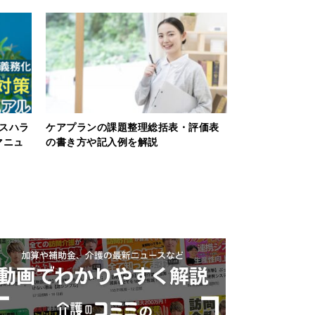
カスハラ
ケアプランの課題整理総括表・評価表
【令和8年度版
マニュ
の書き方や記入例を解説
害福祉サービス
を解説