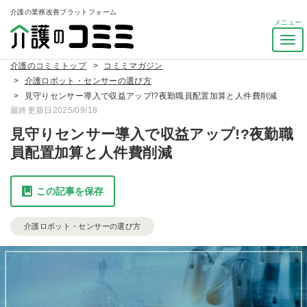
介護の業務改善プラットフォーム
ナ
ビ
介護のコミミトップ
コミミマガジン
ゲ
介護ロボット・センサーの選び方
ー
見守りセンサー導入で収益アップ!?夜勤職員配置加算と人件費削減
シ
最終更新日2025/09/18
ョ
ン
見守りセンサー導入で収益アップ!?夜勤職
を
員配置加算と人件費削減
ト
グ
ル
この記事を保存
介護ロボット・センサーの選び方