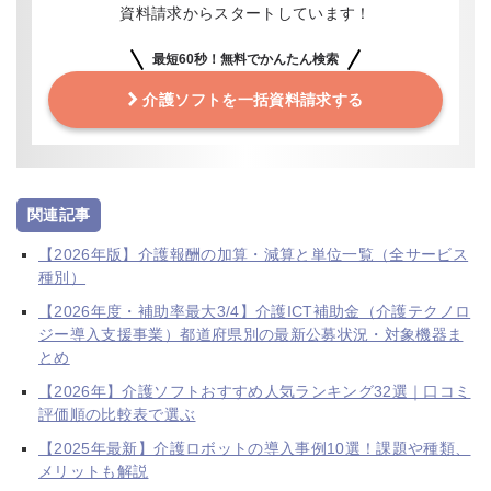
資料請求からスタートしています！
最短60秒！無料でかんたん検索
介護ソフトを一括資料請求する
関連記事
【2026年版】介護報酬の加算・減算と単位一覧（全サービス
種別）
【2026年度・補助率最大3/4】介護ICT補助金（介護テクノロ
ジー導入支援事業）都道府県別の最新公募状況・対象機器ま
とめ
【2026年】介護ソフトおすすめ人気ランキング32選｜口コミ
評価順の比較表で選ぶ
【2025年最新】介護ロボットの導入事例10選！課題や種類、
メリットも解説