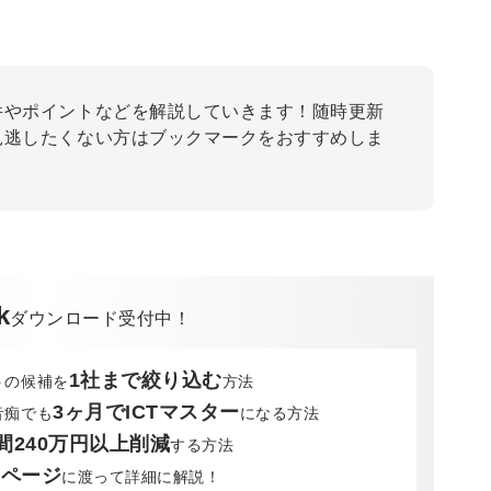
件やポイントなどを解説していきます！随時更新
見逃したくない方はブックマークをおすすめしま
k
ダウンロード受付中！
1社まで絞り込む
トの候補を
方法
3ヶ月でICTマスター
音痴でも
になる方法
間240万円以上削減
する方法
0ページ
に渡って詳細に解説！