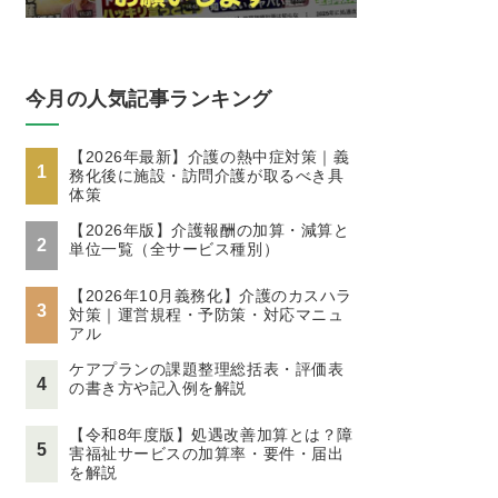
今月の人気記事ランキング
【2026年最新】介護の熱中症対策｜義
1
務化後に施設・訪問介護が取るべき具
体策
【2026年版】介護報酬の加算・減算と
2
単位一覧（全サービス種別）
【2026年10月義務化】介護のカスハラ
3
対策｜運営規程・予防策・対応マニュ
アル
ケアプランの課題整理総括表・評価表
4
の書き方や記入例を解説
【令和8年度版】処遇改善加算とは？障
5
害福祉サービスの加算率・要件・届出
を解説