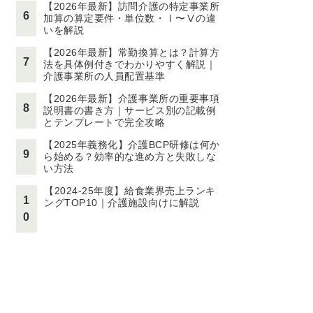
【2026年最新】訪問介護の特定事業所
6
加算の算定要件・単位数・Ⅰ〜Ⅴの違
いを解説
【2026年最新】常勤換算とは？計算方
7
法を具体例付きでわかりやすく解説｜
介護事業所の人員配置基準
【2026年最新】介護事業所の重要事項
8
説明書の書き方｜サービス別の記載例
とテンプレートで完全攻略
【2025年義務化】介護BCP研修は何か
9
ら始める？効率的な進め方と失敗しな
い方法
【2024-25年度】給食業界売上ランキ
1
ングTOP10｜介護施設向けに解説
0