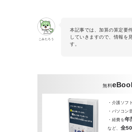
本記事では、加算の算定要
していきますので、情報を
こみたろう
す。
eBoo
無料
・介護ソフ
・パソコン
年
・経費を
全5
など、