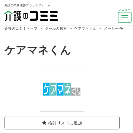
介護の業務改善プラットフォーム
ナ
ビ
介護のコミミトップ
ツールの検索
ケアマネくん
メーカーPR
ゲ
ー
シ
ケアマネくん
ョ
ン
を
ト
グ
ル
検討リストに追加