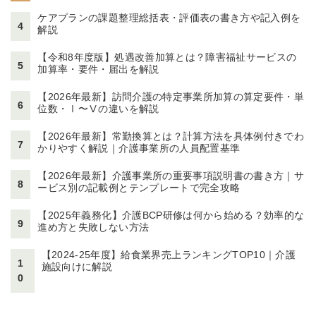
ケアプランの課題整理総括表・評価表の書き方や記入例を
4
解説
【令和8年度版】処遇改善加算とは？障害福祉サービスの
5
加算率・要件・届出を解説
【2026年最新】訪問介護の特定事業所加算の算定要件・単
6
位数・Ⅰ〜Ⅴの違いを解説
【2026年最新】常勤換算とは？計算方法を具体例付きでわ
7
かりやすく解説｜介護事業所の人員配置基準
【2026年最新】介護事業所の重要事項説明書の書き方｜サ
8
ービス別の記載例とテンプレートで完全攻略
【2025年義務化】介護BCP研修は何から始める？効率的な
9
進め方と失敗しない方法
【2024-25年度】給食業界売上ランキングTOP10｜介護
1
施設向けに解説
0