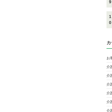
9
1
0
カ
お
介
介
介
介
介
介