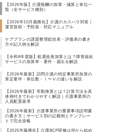
【2026年版】介護報酬の加算・減算と単位一
覧（全サービス種別）
【2026年10月義務化】介護のカスハラ対策｜
運営規程・予防策・対応マニュアル
ケアプランの課題整理総括表・評価表の書き
方や記入例を解説
【令和8年度版】処遇改善加算とは？障害福祉
サービスの加算率・要件・届出を解説
【2026年最新】訪問介護の特定事業所加算の
算定要件・単位数・Ⅰ〜Ⅴの違いを解説
【2026年最新】常勤換算とは？計算方法を具
体例付きでわかりやすく解説｜介護事業所の
人員配置基準
【2026年最新】介護事業所の重要事項説明書
の書き方｜サービス別の記載例とテンプレー
トで完全攻略
【2025年義務化】介護BCP研修は何から始め