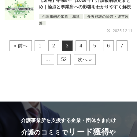
【速報】令和8年（2026年）介護報酬改定まと
め｜論点と事業所への影響をわかりやすく解説
介護報酬の加算・減算
介護施設の経営・運営改
善
2025.12.11
« 前へ
1
2
3
4
5
6
7
…
52
次へ »
介護事業所を支援する企業・団体さま向け
リード獲得
介護のコミミで
や