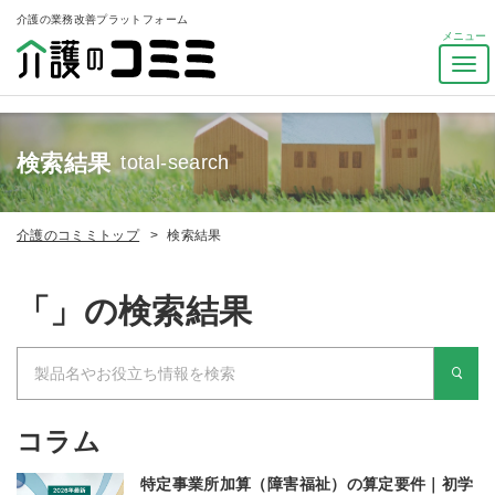
介護の業務改善プラットフォーム
ナ
ビ
ゲ
ー
検索結果
シ
total-search
ョ
ン
を
介護のコミミトップ
検索結果
ト
グ
ル
「」の検索結果
コラム
特定事業所加算（障害福祉）の算定要件｜初学