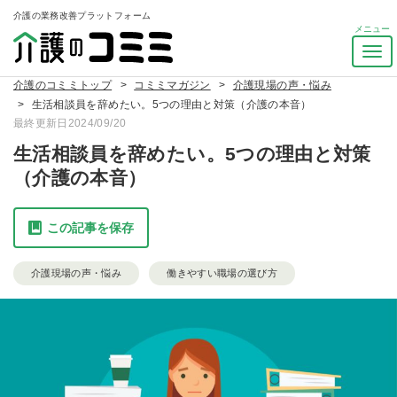
介護の業務改善プラットフォーム
ナ
ビ
介護のコミミトップ
コミミマガジン
介護現場の声・悩み
ゲ
生活相談員を辞めたい。5つの理由と対策（介護の本音）
ー
最終更新日2024/09/20
シ
ョ
生活相談員を辞めたい。5つの理由と対策
ン
（介護の本音）
を
ト
グ
この記事を保存
ル
介護現場の声・悩み
働きやすい職場の選び方