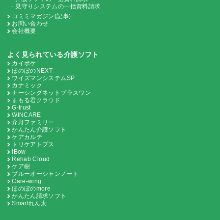
見守りシステムの一括資料請求
コミミマガジン(記事)
お問い合わせ
会社概要
よく見られている介護ソフト
カイポケ
ほのぼのNEXT
ワイズマンシステムSP
カナミック
ナーシングネットプラスワン
まもる君クラウド
G-trust
WINCARE
介舟ファミリー
かんたん介護ソフト
ケアカルテ
トリケアトプス
iBow
Rehab Cloud
ケア樹
ブルーオーシャンノート
Care-wing
ほのぼのmore
かんたん請求ソフト
Smartれん太