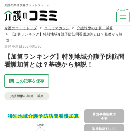
介護の業務改善プラットフォーム
ナ
ビ
介護のコミミトップ
コミミマガジン
介護報酬の加算・減算
ゲ
【加算ランキング】特別地域介護予防訪問看護加算とは？基礎から解
ー
説！
シ
最終更新日2024/05/30
ョ
ン
【加算ランキング】特別地域介護予防訪問
を
看護加算とは？基礎から解説！
ト
グ
ル
この記事を保存
介護報酬の加算・減算