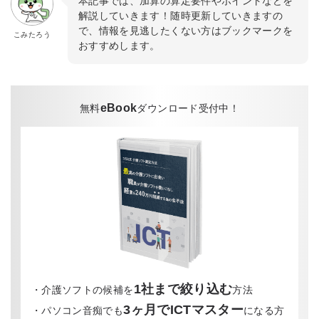
本記事では、加算の算定要件やポイントなどを
解説していきます！随時更新していきますの
で、情報を見逃したくない方はブックマークを
こみたろう
おすすめします。
eBook
無料
ダウンロード受付中！
1社まで絞り込む
・介護ソフトの候補を
方法
3ヶ月でICTマスター
・パソコン音痴でも
になる方