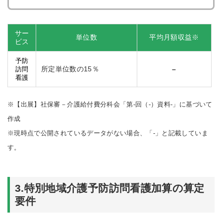
サー
単位数
平均月額収益※
ビス
予防
所定単位数の15％
–
訪問
看護
※【出展】社保審－介護給付費分科会「第-回（-）資料-」に基づいて
作成
※現時点で公開されているデータがない場合、「-」と記載していま
す。
3.特別地域介護予防訪問看護加算の算定
要件