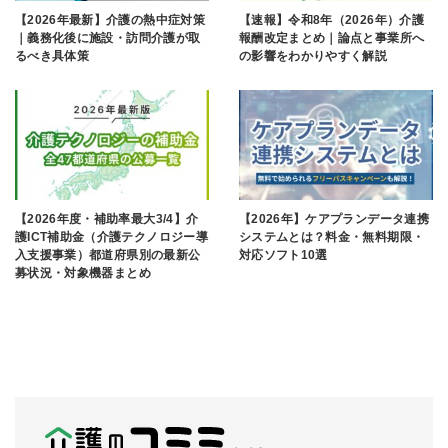
【2026年最新】介護の熱中症対策
【速報】令和8年（2026年）介護
｜義務化後に施設・訪問介護が取
報酬改定まとめ｜論点と事業所へ
るべき具体策
の影響をわかりやすく解説
【2026年度・補助率最大3/4】介
【2026年】ケアプランデータ連携
護ICT補助金（介護テクノロジー導
システムとは？料金・無料期限・
入支援事業）都道府県別の最新公
対応ソフト10選
募状況・対象機器まとめ