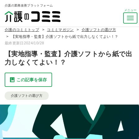
介護の業務改善プラットフォーム
ナ
ビ
介護のコミミトップ
コミミマガジン
介護ソフトの選び方
ゲ
【実地指導・監査】介護ソフトから紙で出力しなくてよい！？
ー
最終更新日2024/10/28
シ
ョ
【実地指導・監査】介護ソフトから紙で出
ン
力しなくてよい！？
を
ト
グ
この記事を保存
ル
介護ソフトの選び方