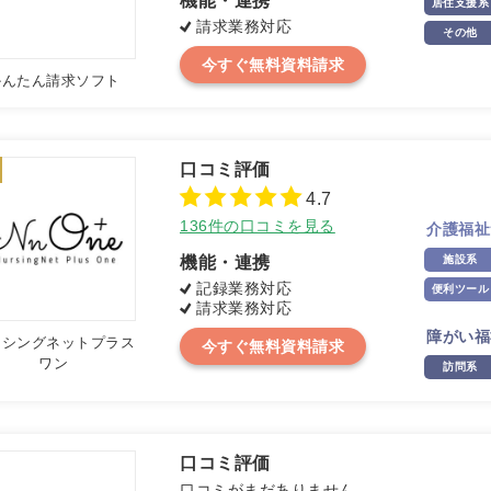
機能・連携
居住支援系
請求業務対応
その他
今すぐ無料資料請求
かんたん請求ソフト
4.7
136件の口コミを見る
介護福祉
機能・連携
施設系
記録業務対応
便利ツール
請求業務対応
障がい福
ーシングネットプラス
今すぐ無料資料請求
ワン
訪問系
口コミがまだありません