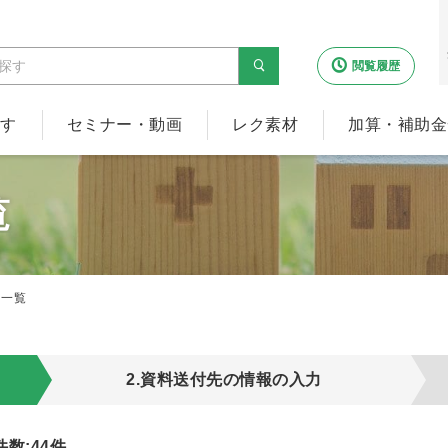
閲覧履歴
探す
セミナー・動画
レク素材
加算・補助金
覧
け一覧
2.資料送付先の情報の入力
件数:
44
件