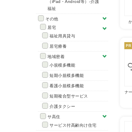
（iPad・Android等）-介護
福祉
その他
居宅
福祉用具貸与
PR
居宅療養
地域密着
小規模多機能
短期小規模多機能
看護小規模多機能
ナ
短期複合型サービス
介護タクシー
サ高住
サービス付高齢向け住宅