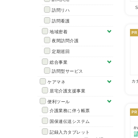
訪問リハ
訪問看護
地域密着
PR
夜間訪問介護
定期巡回
総合事業
訪問型サービス
カ
ケアマネ
居宅介護支援事業
便利ツール
介護業務に伴う帳票
PR
国保連伝送システム
記録入力タブレット