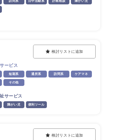
訪問系
日中活動系
計画相談
障がい児
検討リストに追加
サービス
短期系
通所系
訪問系
ケアマネ
その他
祉サービス
障がい児
便利ツール
検討リストに追加