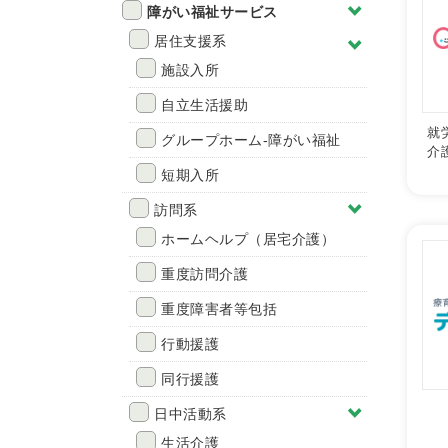
障がい福祉サービス
居住支援系
施設入所
自立生活援助
就
グループホーム-障がい福祉
介
短期入所
訪問系
ホームヘルプ（居宅介護）
重度訪問介護
重度障害者等包括
行動援護
同行援護
日中活動系
生活介護