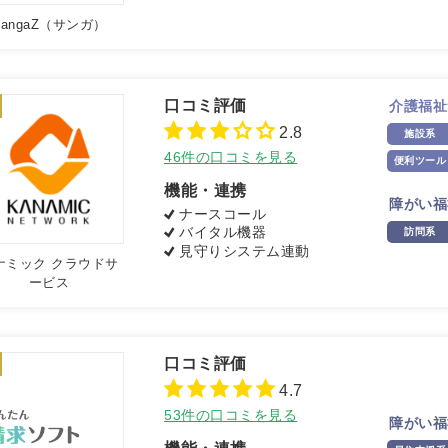
SangaZ（サンガ）
介護福祉
2.8
施設系
46件の口コミを見る
便利ツール
機能・連携
障がい福
ナースコール
バイタル機器
訪問系
見守りシステム連動
ナミック クラウドサ
ービス
4.7
53件の口コミを見る
障がい福