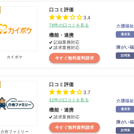
3.4
78件の口コミを見る
介護福祉
機能・連携
通所系
記録業務対応
障がい福
請求業務対応
訪問系
カイポケ
今すぐ無料資料請求
3.7
32件の口コミを見る
介護福祉
機能・連携
通所系
請求業務対応
障がい福
今すぐ無料資料請求
訪問系
介舟ファミリー