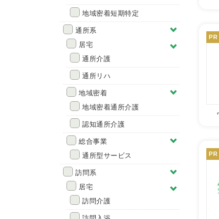
地域密着短期特定
通所系
PR
居宅
通所介護
通所リハ
地域密着
地域密着通所介護
認知通所介護
総合事業
PR
通所型サービス
訪問系
居宅
訪問介護
訪問入浴