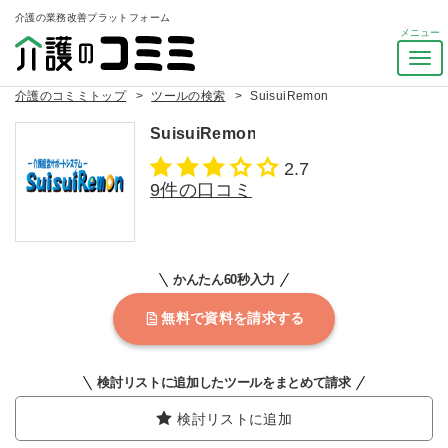
介護の業務改善プラットフォーム
ナ
ビ
介護のコミミトップ
ツールの検索
SuisuiRemon
ゲ
ー
SuisuiRemon
シ
ョ
2.7
ン
9件の口コミ
を
ト
グ
ル
かんたん60秒入力
無料で資料を請求する
検討リストに追加したツールをまとめて請求
検討リストに追加