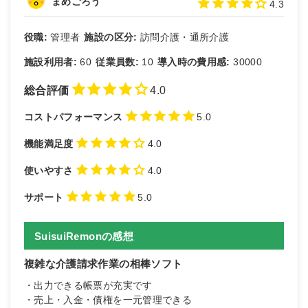
まめごろう
4.3
役職:
管理者
施設の区分:
訪問介護・通所介護
施設利用者:
60
従業員数:
10
導入時の費用感:
30000
総合評価
4.0
コストパフォーマンス
5.0
機能満足度
4.0
使いやすさ
4.0
サポート
5.0
SuisuiRemonの感想
複雑な介護請求作業の相棒ソフト
・出力できる帳票が充実です
・売上・入金・債権を一元管理できる