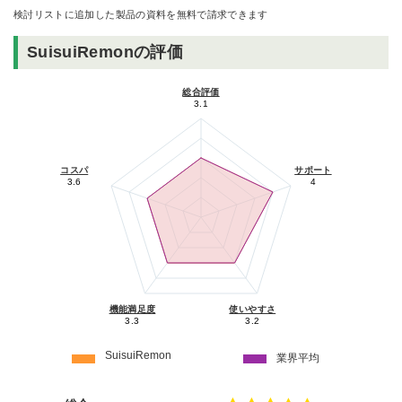
検討リストに追加した製品の資料を無料で請求できます
SuisuiRemonの評価
総合評価
3.1
コスパ
サポート
3.6
4
機能満足度
使いやすさ
3.3
3.2
SuisuiRemon
業界平均