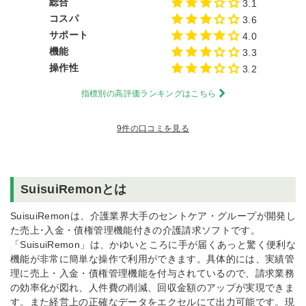
総合
3.1
コスパ
3.6
サポート
4.0
機能
3.3
操作性
3.2
指標別の高評価ランキングはこちら
9件の口コミを見る
SuisuiRemonとは
SuisuiRemonは、介護業界大手のセントケア・グループが開発し
た売上･入金・債権管理機能付きの介護請求ソフトです。
「SuisuiRemon」は、かゆいところに手が届くあっと驚く便利な
機能が非常に簡単な操作で利用ができます。具体的には、実績管
理に売上・入金・債権管理機能を付与されているので、請求業務
の効率化が図れ、人件費の削減、回収金額のアップが実現できま
す。また経営上の正確なデータをエクセルにて出力可能です。現