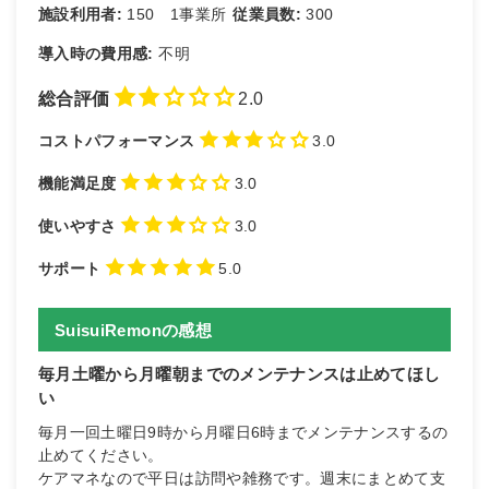
施設利用者:
150 1事業所
従業員数:
300
導入時の費用感:
不明
総合評価
2.0
コストパフォーマンス
3.0
機能満足度
3.0
使いやすさ
3.0
サポート
5.0
SuisuiRemonの感想
毎月土曜から月曜朝までのメンテナンスは止めてほし
い
毎月一回土曜日9時から月曜日6時までメンテナンスするの
止めてください。
ケアマネなので平日は訪問や雑務です。週末にまとめて支