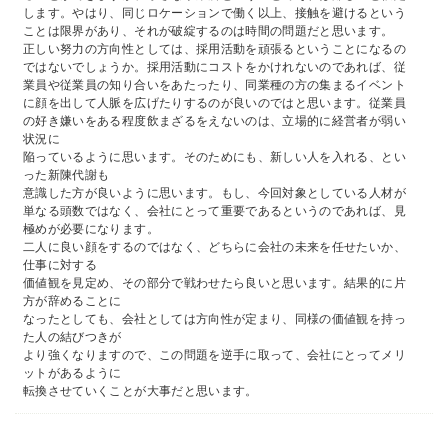
します。やはり、同じロケーションで働く以上、接触を避けるという
ことは限界があり、それが破綻するのは時間の問題だと思います。
正しい努力の方向性としては、採用活動を頑張るということになるの
ではないでしょうか。採用活動にコストをかけれないのであれば、従
業員や従業員の知り合いをあたったり、同業種の方の集まるイベント
に顔を出して人脈を広げたりするのが良いのではと思います。従業員
の好き嫌いをある程度飲まざるをえないのは、立場的に経営者が弱い
状況に
陥っているように思います。そのためにも、新しい人を入れる、とい
った新陳代謝も
意識した方が良いように思います。もし、今回対象としている人材が
単なる頭数ではなく、会社にとって重要であるというのであれば、見
極めが必要になります。
二人に良い顔をするのではなく、どちらに会社の未来を任せたいか、
仕事に対する
価値観を見定め、その部分で戦わせたら良いと思います。結果的に片
方が辞めることに
なったとしても、会社としては方向性が定まり、同様の価値観を持っ
た人の結びつきが
より強くなりますので、この問題を逆手に取って、会社にとってメリ
ットがあるように
転換させていくことが大事だと思います。