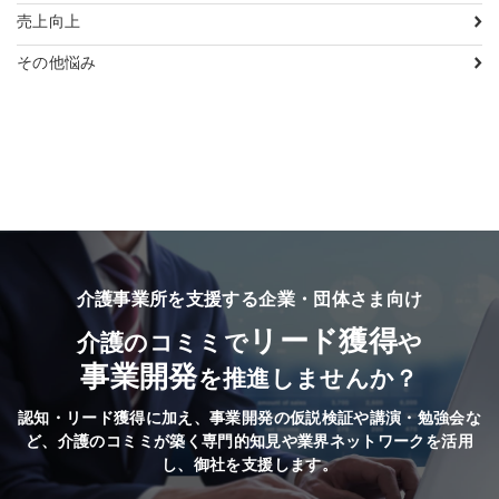
売上向上
その他悩み
介護事業所を支援する企業・団体さま向け
リード獲得
介護のコミミで
や
事業開発
を推進しませんか？
認知・リード獲得に加え、事業開発の仮説検証や講演・勉強会な
ど、
介護のコミミが築く専門的知見や業界ネットワークを活用
し、御社を支援します。