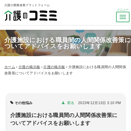
介護の業務改善プラットフォーム
ナ
ビ
ゲ
ー
介護施設における職員間の人間関係改善策
シ
ついてアドバイスをお願いします
ョ
ン
を
ト
ホーム
›
介護の掲示板
›
介護の掲示板
›
介護施設における職員間の人間関係
グ
改善策についてアドバイスをお願いします
ル
その他悩み
匿名
2023年12月13日 3:10 PM
介護施設における職員間の人間関係改善策に
ついてアドバイスをお願いします