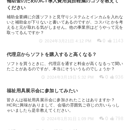
補助金のためのICT導入費用負担軽減のコツを教えて
ください
補助金要綱に介護ソフトと見守りシステムとインカムを入れな
いと補助金が下りないと書いてあるのですが、コスパとかを考
えると元が取れる気がしません。他の事業所はどうやって元を
取ってるんですか？
0
1143
2024年3月21日 4:12 PM
代理店からソフトを購入すると高くなる？
ソフトを買うときに、代理店を通すと料金が高くなるって聞い
たことがあるのですが、本当にそういうものでしょうか？
0
936
2024年3月19日 5:32 PM
福祉用具展示会に参加してみたい
皆さんは福祉用具展示会に参加されたことはありますか？
HCRに興味がありまして、会場の雰囲気ご存じの方いらっし
ゃいましたら是非教えてください。
0
798
2024年1月31日 1:09 PM