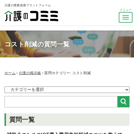
介護の業務改善プラットフォーム
ナ
ビ
ゲ
ー
コスト削減の質問一覧
シ
ョ
ン
を
ト
ホーム
›
介護の掲示板
›
質問カテゴリー: コスト削減
グ
ル
質問一覧