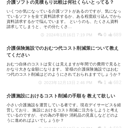
介護ソフトの見積もり比較は何社くらいとってる？
いくつか気になっている介護ソフトがあるのですが、気になっ
ているソフトを全て資料請求するか、ある程度絞り込んでから
資料請求するかで悩んでいます。 というのも、たくさん資料
請求してしまうと、その分たくさ…
0
689
2024年1月16日 7:19 PM
介護保険施設でのおむつ代コスト削減策について教え
てください
おむつ自体のコストは安くは見えますが年間での費用で見ると
かなり大きな金額になります。 皆様の介護保険施設ではおむ
つ代のコスト削減はどのようにされておられますでしょうか？
1
682
2023年12月13日 2:46 PM
介護施設におけるコスト削減の手順を 教えて欲しい
小さい介護施設を運営している者です。現在デイサービスを経
営しており、 施設におけるコスト削減に注力をしようと考え
ているのですが、その為の手順や 消耗品の見直しなどどのよ
うに進めればよいでしょうか？