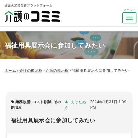
介護の業務改善プラットフォーム
ナ
ビ
ゲ
ー
福祉用具展示会に参加してみたい
シ
ョ
ン
を
ト
ホーム
›
介護の掲示板
›
介護の掲示板
›
福祉用具展示会に参加してみたい
グ
ル
業務改善
,
コスト削減
,
その
えぞたぬ
2024年1月31日 1:09
他悩み
き
PM
福祉用具展示会に参加してみたい