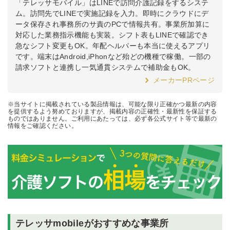
「テレッサモバイル」はLINEで訪問介護記録をするシステ
ム。訪問先でLINEで実施記録を入力。即時にクラウドにデ
ータ保存され事務所のサ責のPCで情報共有。事業所加算に
対応した業務指示機能も実装。シフト表もLINEで確認でき
急なシフト変更もOK。年配ヘルパーも本当に使えるアプリ
です。端末はAndroid,iPhonなど殆どの機種で稼働。一部の
請求ソフトと連携し一気通貫システムで補助金もOK。
メーカーPRページ
※当サイトに掲載されている製品情報は、可能な限り正確かつ最新の内容
を提供するよう努めておりますが、掲載内容の正確性・最新性を保証する
ものではありません。ご利用にあたっては、必ず各公式サイト等で最新の
情報をご確認ください。
テレッサmobileがおすすめな事業所