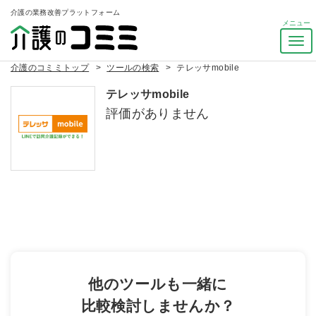
介護の業務改善プラットフォーム
ナ
ビ
介護のコミミトップ
ツールの検索
テレッサmobile
ゲ
ー
テレッサmobile
シ
評価がありません
ョ
ン
を
ト
グ
ル
他のツールも一緒に
比較検討しませんか？