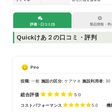
評価・口コミ
製品情報・料
(3)
Quickけあ２の口コミ・評判
Piro
役職:
一般
施設の区分:
ケアマネ
施設利用者:
30
総合評価
5.0
コストパフォーマンス
5.0
機