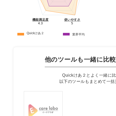
機能満足度
使いやすさ
4.3
5
Quickけあ２
業界平均
他のツールも一緒に
比
Quickけあ２とよく一緒に
以下のツールもまとめて一括