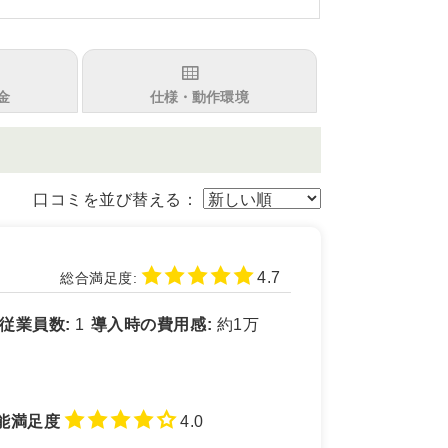
金
仕様・動作環境
口コミを並び替える：
4.7
総合満足度:
従業員数:
1
導入時の費用感:
約1万
能満足度
4.0