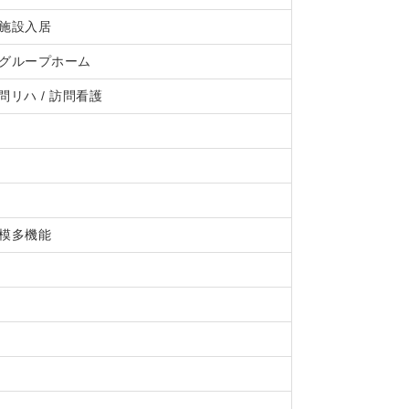
定施設入居
期グループホーム
訪問リハ / 訪問看護
規模多機能