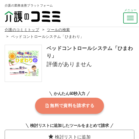
介護の業務改善プラットフォーム
ナ
ビ
介護のコミミトップ
ツールの検索
ゲ
ベッドコントロールシステム「ひまわり」
ー
シ
ベッドコントロールシステム「ひまわ
ョ
り」
ン
評価がありません
を
ト
グ
ル
かんたん60秒入力
無料で資料を請求する
検討リストに追加したツールをまとめて請求
検討リストに追加