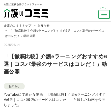
介護の業務改善プラットフォーム
ナ
ビ
ゲ
介護のコミミトップ
お知らせ
ー
「【徹底比較】介護eラーニングおすすめ6選｜コスパ最強のサービス
シ
はコレだ！」動画公開
ョ
2025/07/14
ン
を
「【徹底比較】介護eラーニングおすすめ6
ト
グ
選｜コスパ最強のサービスはコレだ！」動
ル
画公開
お知らせ
YouTubeにて新たな動画「【徹底比較】介護eラーニングおすす
め6選｜コスパ最強のサービスはコレだ！」と題した動画を公開
しました。