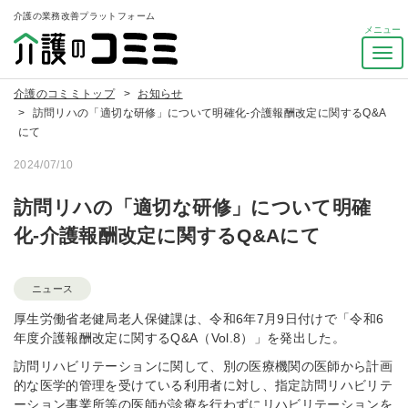
介護の業務改善プラットフォーム
ナ
ビ
ゲ
介護のコミミトップ
お知らせ
ー
訪問リハの「適切な研修」について明確化-介護報酬改定に関するQ&A
シ
にて
ョ
2024/07/10
ン
を
訪問リハの「適切な研修」について明確
ト
グ
化-介護報酬改定に関するQ&Aにて
ル
ニュース
厚生労働省老健局老人保健課は、令和6年7月9日付けで「令和6
年度介護報酬改定に関するQ&A（Vol.8）」を発出した。
訪問リハビリテーションに関して、別の医療機関の医師から計画
的な医学的管理を受けている利用者に対し、指定訪問リハビリテ
ーション事業所等の医師が診療を行わずにリハビリテーションを