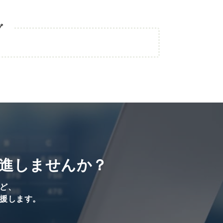
グ
進しませんか？
ど、
援します。