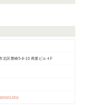
ー
阪市北区豊崎5-6-10 商業ビル４F
reement.php