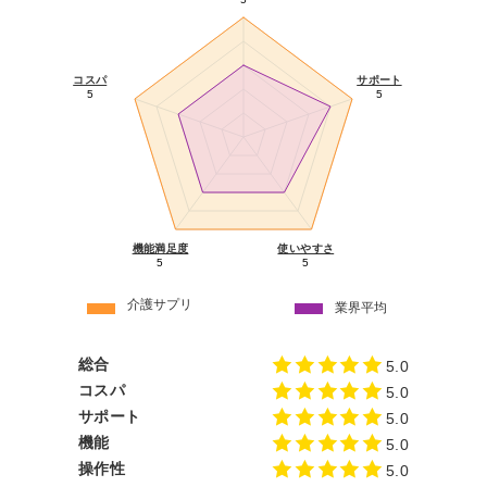
コスパ
サポート
5
5
機能満足度
使いやすさ
5
5
介護サプリ
業界平均
総合
5.0
コスパ
5.0
サポート
5.0
機能
5.0
操作性
5.0