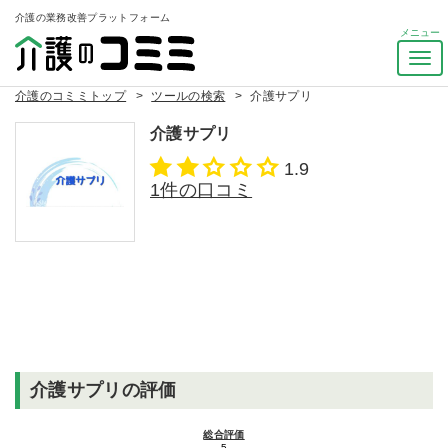
介護の業務改善プラットフォーム
ナ
ビ
介護のコミミトップ
ツールの検索
介護サプリ
ゲ
ー
介護サプリ
シ
ョ
1.9
ン
1件の口コミ
を
ト
グ
ル
介護サプリの評価
総合評価
5