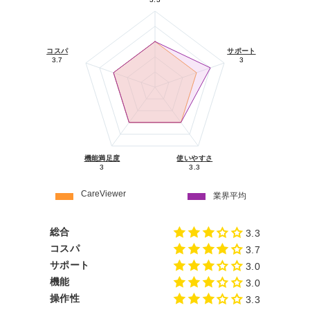
コスパ
サポート
3.7
3
機能満足度
使いやすさ
3
3.3
CareViewer
業界平均
総合
3.3
コスパ
3.7
サポート
3.0
機能
3.0
操作性
3.3