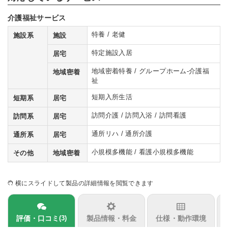
介護福祉サービス
特養 / 老健
施設系
施設
特定施設入居
居宅
地域密着特養 / グループホーム-介護福
地域密着
祉
短期入所生活
短期系
居宅
訪問介護 / 訪問入浴 / 訪問看護
訪問系
居宅
通所リハ / 通所介護
通所系
居宅
小規模多機能 / 看護小規模多機能
その他
地域密着
横にスライドして製品の詳細情報を閲覧できます
評価・口コミ
製品情報・料金
仕様・動作環境
(3)