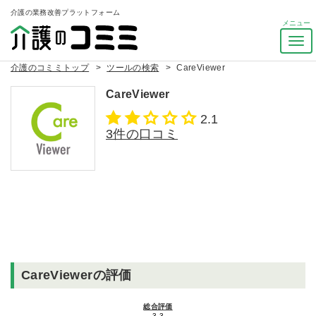
介護の業務改善プラットフォーム
ナ
ビ
介護のコミミトップ
ツールの検索
CareViewer
ゲ
ー
CareViewer
シ
ョ
2.1
ン
3件の口コミ
を
ト
グ
ル
CareViewerの評価
総合評価
3.3