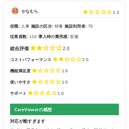
かなむら
1.3
役職:
人事
施設の区分:
特養
施設利用者:
75
従業員数:
110
導入時の費用感:
安価
総合評価
2.0
コストパフォーマンス
2.0
機能満足度
1.0
使いやすさ
1.0
サポート
1.0
CareViewerの感想
対応が酷すぎます