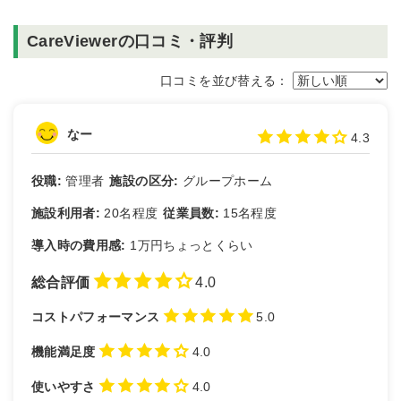
CareViewerの口コミ・評判
口コミを並び替える：
なー
4.3
役職:
管理者
施設の区分:
グループホーム
施設利用者:
20名程度
従業員数:
15名程度
導入時の費用感:
1万円ちょっとくらい
総合評価
4.0
コストパフォーマンス
5.0
機能満足度
4.0
使いやすさ
4.0