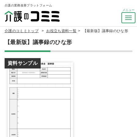
介護の業務改善プラットフォーム
ナ
ビ
介護のコミミトップ
お役立ち資料一覧
【最新版】議事録のひな形
ゲ
ー
【最新版】議事録のひな形
シ
ョ
ン
資料サンプル
を
ト
グ
ル